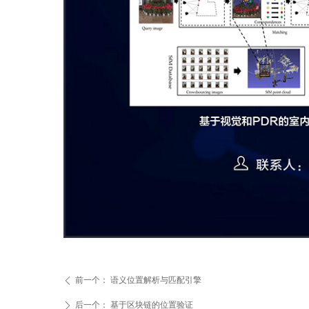
前一个：
语义位置解析与匹配引擎
ꄴ
后一个：
基于区块链的位置验证
ꄲ