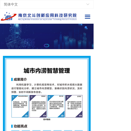
简体中文
ꀅ
끀